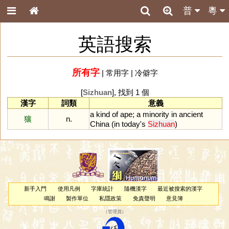
普
粵
英語搜索
所有字
|
常用字
|
冷僻字
[
Sizhuan
], 找到 1 個
漢字
詞類
意義
a
kind
of
ape
;
a
minority
in
ancient
獽
n.
China
(
in
today
'
s
Sizhuan
)
新手入門
使用凡例
字庫統計
隨機漢字
最近被搜索的漢字
鳴謝
製作單位
私隱政策
免責聲明
意見簿
（
管理員
）