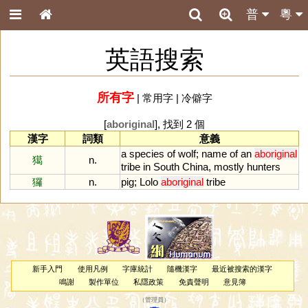
普
粵
英語搜索
所有字
|
常用字
|
冷僻字
[
aboriginal
], 找到 2 個
漢字
詞類
意義
a
species
of
wolf
;
name
of
an
aboriginal
獦
n.
tribe
in
South
China
,
mostly
hunters
玀
n.
pig
;
Lolo
aboriginal
tribe
新手入門
使用凡例
字庫統計
隨機漢字
最近被搜索的漢字
鳴謝
製作單位
私隱政策
免責聲明
意見簿
（
管理員
）