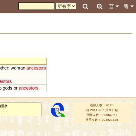
普
粵
ther
;
woman
ancestors
estors
o
gods
or
ancestors
在線人數： 6123
的漢字
自 2014 年 7 月 8 日起
瀏覽人數： 80064851
使用次數： 293923426