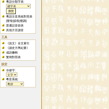
粵語分類字表:
粵語注音系統對照表
[
聲母
|
韻母
|
聲調
]
普通話音節表
其他方言讀音
工具
《說文》全文索引
《讀史方輿紀要》
成語彙輯
繁簡對照表
設定
冷僻字:
粵音系統: