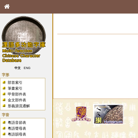
中文
ENG
字形
部首索引
筆畫索引
甲骨部件表
金文部件表
形義源流通解
字音
粵語音節表
粵語聲母表
粵語韻母表