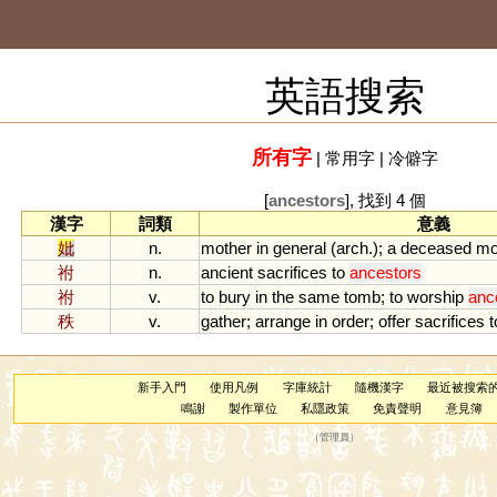
英語搜索
所有字
|
常用字
|
冷僻字
[
ancestors
], 找到 4 個
漢字
詞類
意義
妣
n.
mother
in
general
(
arch
.);
a
deceased
mo
祔
n.
ancient
sacrifices
to
ancestors
祔
v.
to
bury
in
the
same
tomb
;
to
worship
anc
秩
v.
gather
;
arrange
in
order
;
offer
sacrifices
t
新手入門
使用凡例
字庫統計
隨機漢字
最近被搜索
鳴謝
製作單位
私隱政策
免責聲明
意見簿
（
管理員
）