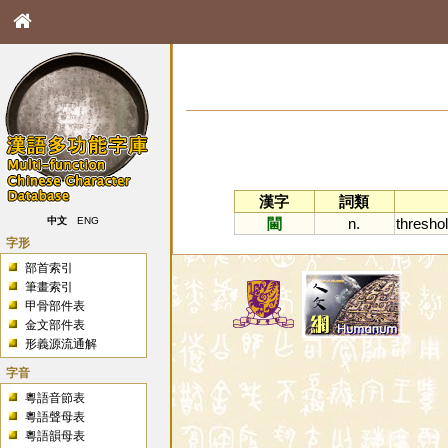
漢字
詞類
閫
n.
thresho
中文
ENG
字形
部首索引
筆畫索引
甲骨部件表
金文部件表
形義源流通解
字音
粵語音節表
粵語聲母表
粵語韻母表