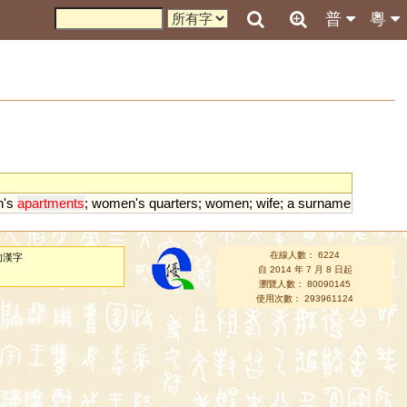
普
粵
n
'
s
apartments
;
women
'
s
quarters
;
women
;
wife
;
a
surname
在線人數： 6224
的漢字
自 2014 年 7 月 8 日起
瀏覽人數： 80090145
使用次數： 293961124