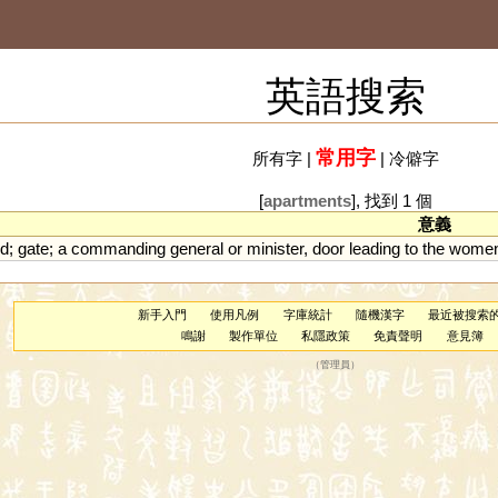
英語搜索
常用字
所有字
|
|
冷僻字
[
apartments
], 找到 1 個
意義
ld
;
gate
;
a
commanding
general
or
minister
,
door
leading
to
the
wome
新手入門
使用凡例
字庫統計
隨機漢字
最近被搜索
鳴謝
製作單位
私隱政策
免責聲明
意見簿
（
管理員
）