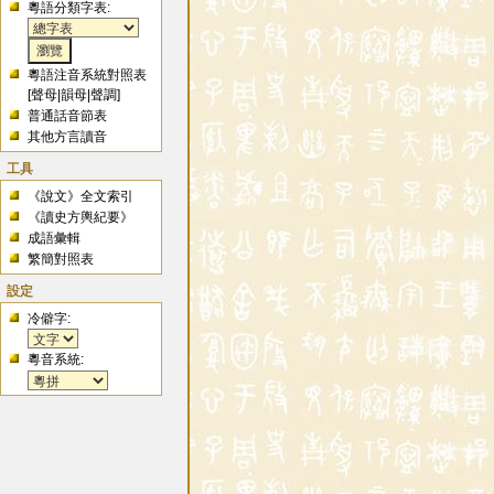
粵語分類字表:
粵語注音系統對照表
[
聲母
|
韻母
|
聲調
]
普通話音節表
其他方言讀音
工具
《說文》全文索引
《讀史方輿紀要》
成語彙輯
繁簡對照表
設定
冷僻字:
粵音系統: