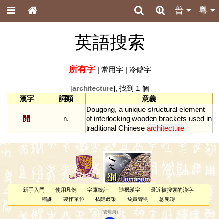
普
粵
英語搜索
所有字
|
常用字
|
冷僻字
[
architecture
], 找到 1 個
漢字
詞類
意義
Dougong
,
a
unique
structural
element
閞
n.
of
interlocking
wooden
brackets
used
in
traditional
Chinese
architecture
新手入門
使用凡例
字庫統計
隨機漢字
最近被搜索的漢字
鳴謝
製作單位
私隱政策
免責聲明
意見簿
（
管理員
）