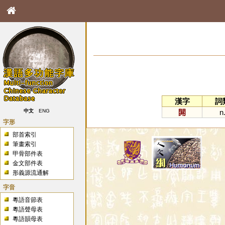
漢字
詞
閞
n
中文
ENG
字形
部首索引
筆畫索引
甲骨部件表
金文部件表
形義源流通解
字音
粵語音節表
粵語聲母表
粵語韻母表