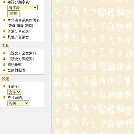
粵語分類字表:
粵語注音系統對照表
[
聲母
|
韻母
|
聲調
]
普通話音節表
其他方言讀音
工具
《說文》全文索引
《讀史方輿紀要》
成語彙輯
繁簡對照表
設定
冷僻字:
粵音系統: