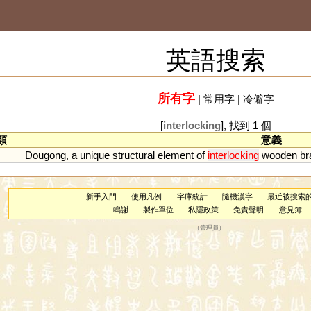
英語搜索
所有字
|
常用字
|
冷僻字
[
interlocking
], 找到 1 個
類
意義
.
Dougong
,
a
unique
structural
element
of
interlocking
wooden
br
新手入門
使用凡例
字庫統計
隨機漢字
最近被搜索
鳴謝
製作單位
私隱政策
免責聲明
意見簿
（
管理員
）