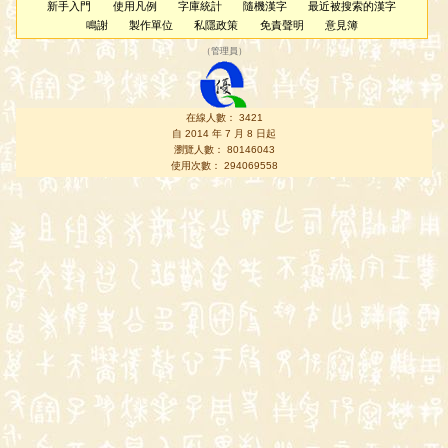
新手入門
使用凡例
字庫統計
隨機漢字
最近被搜索的漢字
鳴謝
製作單位
私隱政策
免責聲明
意見簿
（
管理員
）
在線人數： 3421
自 2014 年 7 月 8 日起
瀏覽人數： 80146043
使用次數： 294069558