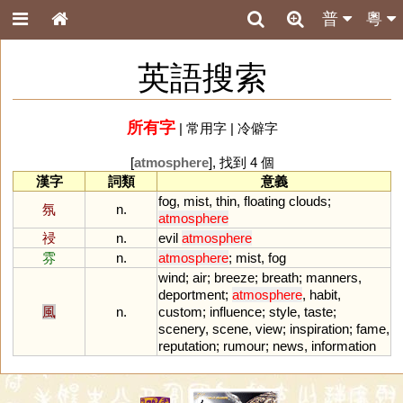
普
粵
英語搜索
所有字
|
常用字
|
冷僻字
[
atmosphere
], 找到 4 個
漢字
詞類
意義
fog
,
mist
,
thin
,
floating
clouds
;
氛
n.
atmosphere
祲
n.
evil
atmosphere
雰
n.
atmosphere
;
mist
,
fog
wind
;
air
;
breeze
;
breath
;
manners
,
deportment
;
atmosphere
,
habit
,
風
n.
custom
;
influence
;
style
,
taste
;
scenery
,
scene
,
view
;
inspiration
;
fame
,
reputation
;
rumour
;
news
,
information