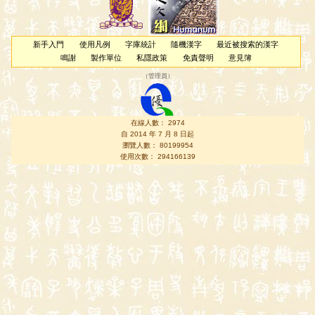
新手入門
使用凡例
字庫統計
隨機漢字
最近被搜索的漢字
鳴謝
製作單位
私隱政策
免責聲明
意見簿
（
管理員
）
在線人數： 2974
自 2014 年 7 月 8 日起
瀏覽人數： 80199954
使用次數： 294166139