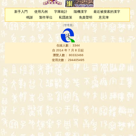
新手入門
使用凡例
字庫統計
隨機漢字
最近被搜索的漢字
鳴謝
製作單位
私隱政策
免責聲明
意見簿
（
管理員
）
在線人數： 3344
自 2014 年 7 月 8 日起
瀏覽人數： 80332466
使用次數： 294405495