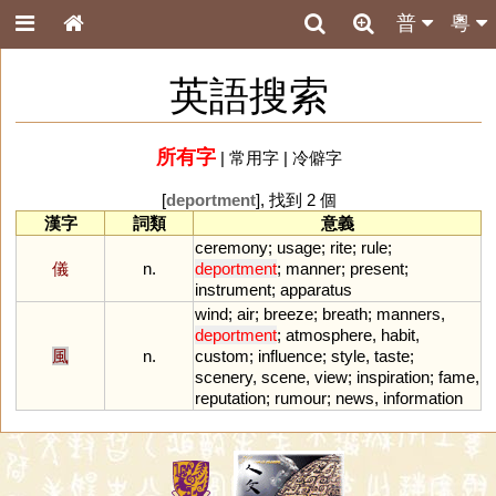
普
粵
英語搜索
所有字
|
常用字
|
冷僻字
[
deportment
], 找到 2 個
漢字
詞類
意義
ceremony
;
usage
;
rite
;
rule
;
儀
n.
deportment
;
manner
;
present
;
instrument
;
apparatus
wind
;
air
;
breeze
;
breath
;
manners
,
deportment
;
atmosphere
,
habit
,
風
n.
custom
;
influence
;
style
,
taste
;
scenery
,
scene
,
view
;
inspiration
;
fame
,
reputation
;
rumour
;
news
,
information