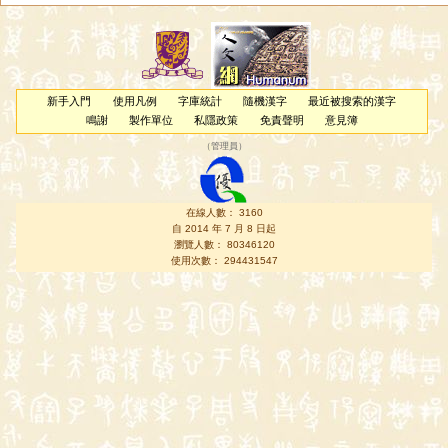
新手入門
使用凡例
字庫統計
隨機漢字
最近被搜索的漢字
鳴謝
製作單位
私隱政策
免責聲明
意見簿
（
管理員
）
在線人數： 3160
自 2014 年 7 月 8 日起
瀏覽人數： 80346120
使用次數： 294431547