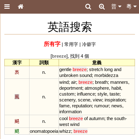
普
粵
英語搜索
所有字
|
常用字
|
冷僻字
[
breeze
], 找到 4 個
漢字
詞類
意義
gentle
breeze
;
stretch
long
and
褭
n.
unbroken
sound
;
morbidezza
wind
;
air
;
breeze
;
breath
;
manners
,
deportment
;
atmosphere
,
habit
,
custom
;
influence
;
style
,
taste
;
風
n.
scenery
,
scene
,
view
;
inspiration
;
fame
,
reputation
;
rumour
;
news
,
information
cool
breeze
of
autumn
;
the
south
-
颸
n.
west
wind
颼
onomatopoeia
whizz
;
breeze