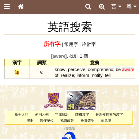
普
粵
英語搜索
所有字
|
常用字
|
冷僻字
[
aware
], 找到 1 個
漢字
詞類
意義
know
;
perceive
;
comprehend
;
be
aware
知
v.
of
;
realize
;
inform
,
notify
,
tell
新手入門
使用凡例
字庫統計
隨機漢字
最近被搜索的漢字
鳴謝
製作單位
私隱政策
免責聲明
意見簿
（
管理員
）