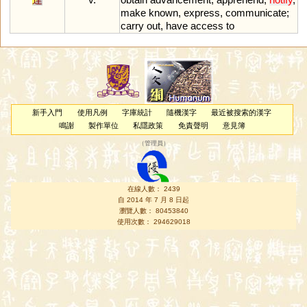
make
known
,
express
,
communicate
;
carry
out
,
have
access
to
新手入門
使用凡例
字庫統計
隨機漢字
最近被搜索的漢字
鳴謝
製作單位
私隱政策
免責聲明
意見簿
（
管理員
）
在線人數： 2439
自 2014 年 7 月 8 日起
瀏覽人數： 80453840
使用次數： 294629018