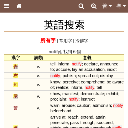
普
粵
英語搜索
所有字
|
常用字
|
冷僻字
[
notify
], 找到 6 個
漢字
詞類
意義
tell
,
inform
,
notify
;
declare
,
announce
告
v.
to
;
accuse
,
lay
an
accusation
,
indict
布
v.
notify
;
publish
;
spread
out
;
display
know
;
perceive
;
comprehend
;
be
aware
知
v.
of
;
realize
;
inform
,
notify
,
tell
show
,
manifest
;
demonstrate
;
exhibit
;
示
v.
proclaim
;
notify
;
instruct
warn
;
arouse
;
caution
;
admonish
;
notify
警
v.
beforehand
arrive
at
,
reach
,
extend
,
attain
;
penetrate
,
pass
through
;
succeed
;
達
v.
obtain
advancement
;
apprehend
;
notify
,