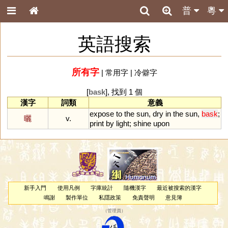
普
粵
英語搜索
所有字
|
常用字
|
冷僻字
[
bask
], 找到 1 個
漢字
詞類
意義
expose
to
the
sun
,
dry
in
the
sun
,
bask
;
曬
v.
print
by
light
;
shine
upon
新手入門
使用凡例
字庫統計
隨機漢字
最近被搜索的漢字
鳴謝
製作單位
私隱政策
免責聲明
意見簿
（
管理員
）