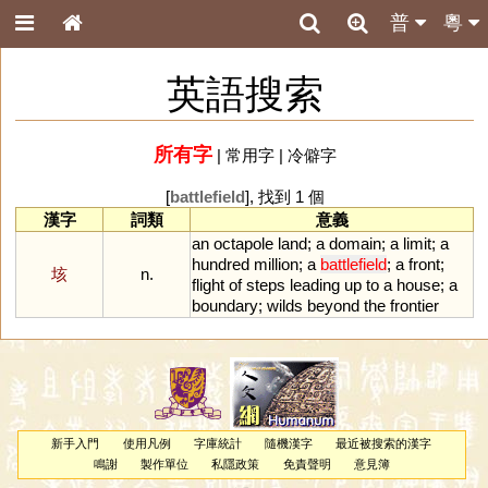
普
粵
英語搜索
所有字
|
常用字
|
冷僻字
[
battlefield
], 找到 1 個
漢字
詞類
意義
an
octapole
land
;
a
domain
;
a
limit
;
a
hundred
million
;
a
battlefield
;
a
front
;
垓
n.
flight
of
steps
leading
up
to
a
house
;
a
boundary
;
wilds
beyond
the
frontier
新手入門
使用凡例
字庫統計
隨機漢字
最近被搜索的漢字
鳴謝
製作單位
私隱政策
免責聲明
意見簿