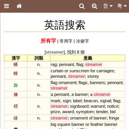
普
粵
英語搜索
所有字
|
常用字
|
冷僻字
[
streamer
], 找到 8 個
漢字
詞類
意義
幡
n.
rag
;
pennant
,
flag
;
streamer
curtain
or
sunscreen
for
carriages
;
幢
n.
pennant
,
streamer
;
storey
flag
ornament
;
flags
,
banners
;
pennant
;
旆
n.
streamer
旛
n.
a
pennant
,
a
banner
;
a
streamer
mark
,
sign
;
label
;
beacon
,
signal
;
flag
;
標
n.
streamer
;
signboard
;
warrant
;
notice
;
prize
,
award
;
symptom
;
tender
,
bid
縿
n.
streamer
;
ornament
of
banner
;
fringe
big
square
banner
or
feather
banner