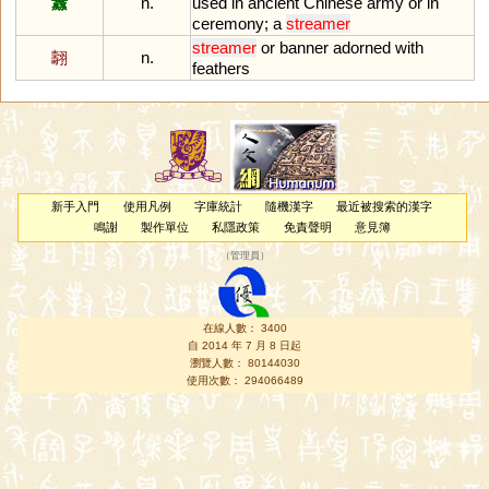
纛
n.
used
in
ancient
Chinese
army
or
in
ceremony
;
a
streamer
streamer
or
banner
adorned
with
翿
n.
feathers
新手入門
使用凡例
字庫統計
隨機漢字
最近被搜索的漢字
鳴謝
製作單位
私隱政策
免責聲明
意見簿
（
管理員
）
在線人數： 3400
自 2014 年 7 月 8 日起
瀏覽人數： 80144030
使用次數： 294066489