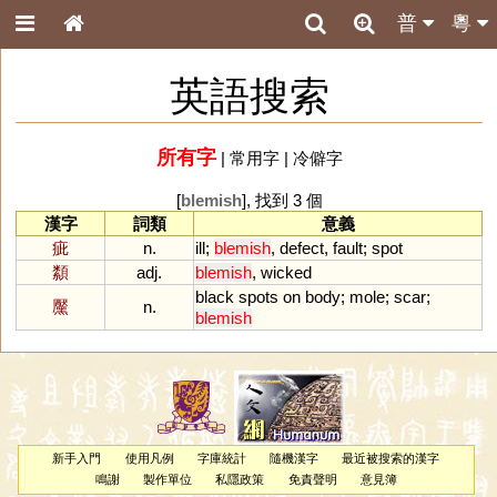
普
粵
英語搜索
所有字
|
常用字
|
冷僻字
[
blemish
], 找到 3 個
漢字
詞類
意義
疵
n.
ill
;
blemish
,
defect
,
fault
;
spot
纇
adj.
blemish
,
wicked
black
spots
on
body
;
mole
;
scar
;
黶
n.
blemish
新手入門
使用凡例
字庫統計
隨機漢字
最近被搜索的漢字
鳴謝
製作單位
私隱政策
免責聲明
意見簿