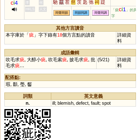
馳
茲
茬
慈
茨
匙
弛
祠
踶
c
i
4
李
何
蠀
訾
臍
薺
泜
踟
餈
茈
鶿
墀
c
i
1
HKLS
人文
「疵
」的異
同聲同韻
同韻同調
同聲同調
茌
澬
坻
歭
蚳
箈
箎
篪
薋
字
漦
濨
荎
沶
徲
嬨
柌
貾
跢
迡
謘
鈶
其他方言讀音
本字庫於「
疵
」字下錄有
18
個方言點的讀音
詳細資
料
成語彙輯
吹毛求
疵
, 大醇小
疵
, 吹毛索
疵
, 披毛求
疵
, 批
(5/21)
詳細資
毛求
疵
…
料
配搭點:
瑕
,
纇
,
璺
,
齾
詞類
英文意義
n.
ill
;
blemish
,
defect
,
fault
;
spot