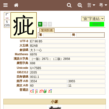
普
粵
疒
疵
104
5
繁
簡
港
異讀字
(10)
繁簡對應
繁
簡
UTF-8
E7 96 B5
大五碼
B2AB
倉頡碼
大卜一心
Matthews
6976
漢語大字典
（一版）2671；（二版）2858
康熙字典
698
Unicode
U+75B5
GB2312
2035
四角號碼
0011.1
頻序 A/B
3554
3955
頻次 A/B
60
11
普通話
c
j
zh
i
z
小篆