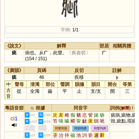
字例:
1/1
《說文》
解釋
部居
相關異體
疵
病也。从疒，此聲。
〔疾咨切〕
疒
(154 / 151)
《廣韻》
頁碼
反切
註解
疵
46
疾移
中
聲母
清濁
部位
聲調
韻攝
韻目
開合
等第
古
從
全濁
齒
平
止
支
/
支
開
三
音
粵語音節
根據
同音字
詞例(
) /
&
解釋
備
次
差
雌
痴
魑
恣
訾
跐
哧
疵病,疵物,疵
黃
周
p23
p109
c
i
1
笞
嗤
嘁
颸
胔
齜
蚩
鴟
呲
毀,疵點,瑕疵,
李
何
p120
p164
瓻
郗
眵
髊
攡
齝
螭
玼
骴
吹毛求疵
HKLS
人文
同聲同韻
同韻同調
同聲同調
飺
摛
絺
媸
粢
趑
偨
离
胵
子
治
持
磁
池
詞
瓷
遲
辭
黃
周
p23
p109
齹
樆
縒
趀
黐
瞝
誺
鈭
癡