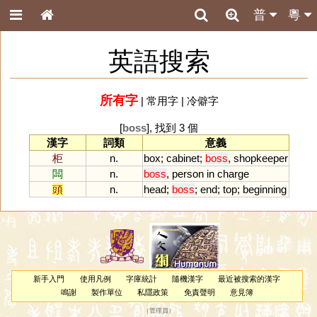
普
粵
英語搜索
所有字
|
常用字
|
冷僻字
[
boss
], 找到 3 個
漢字
詞類
意義
柜
n.
box
;
cabinet
;
boss
,
shopkeeper
闆
n.
boss
,
person
in
charge
頭
n.
head
;
boss
;
end
;
top
;
beginning
新手入門
使用凡例
字庫統計
隨機漢字
最近被搜索的漢字
鳴謝
製作單位
私隱政策
免責聲明
意見簿
（
管理員
）