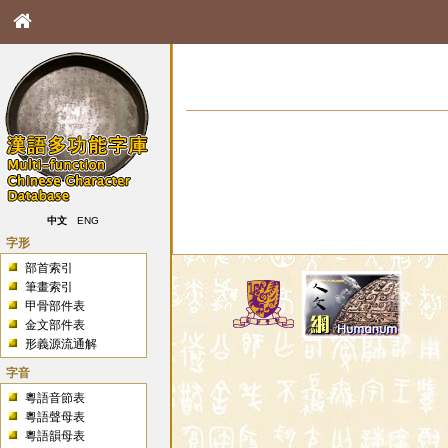
中文
ENG
字形
部首索引
筆畫索引
甲骨部件表
金文部件表
形義源流通解
字音
粵語音節表
粵語聲母表
粵語韻母表