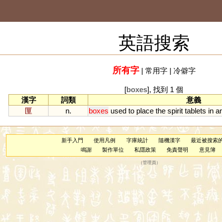
英語搜索
所有字
|
常用字
|
冷僻字
[
boxes
], 找到 1 個
漢字
詞類
意義
匰
n.
boxes
used
to
place
the
spirit
tablets
in
a
新手入門
使用凡例
字庫統計
隨機漢字
最近被搜索
鳴謝
製作單位
私隱政策
免責聲明
意見簿
（
管理員
）