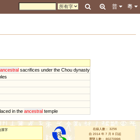
普
粵
ancestral
sacrifices
under
the
Chou
dynasty
les
laced
in
the
ancestral
temple
在線人數： 3256
的漢字
自 2014 年 7 月 8 日起
瀏覽人數： 80270996