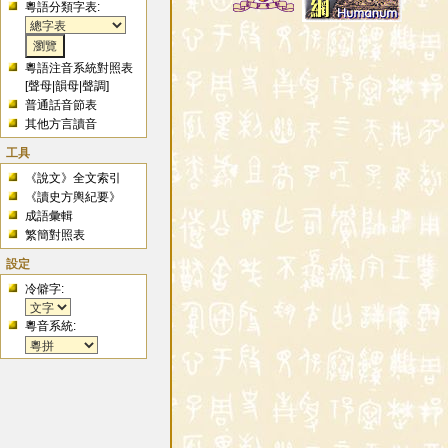
粵語分類字表:
粵語注音系統對照表
[
聲母
|
韻母
|
聲調
]
普通話音節表
其他方言讀音
工具
《說文》全文索引
《讀史方輿紀要》
成語彙輯
繁簡對照表
設定
冷僻字:
粵音系統: