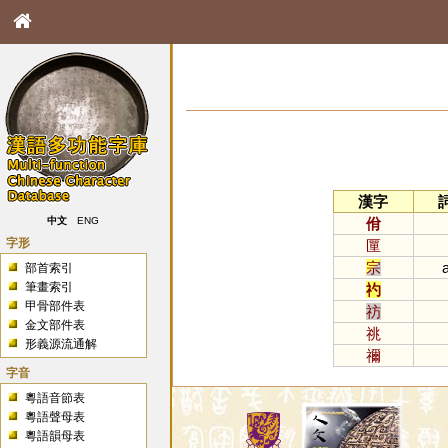
漢字
佾
中文
ENG
字形
匰
宗
a
部首索引
筆畫索引
礿
甲骨部件表
祊
金文部件表
祧
形義源流通解
禰
字音
粵語音節表
粵語聲母表
粵語韻母表