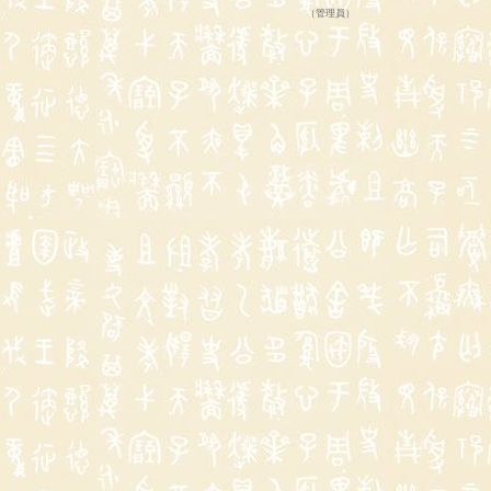
（
管理員
）