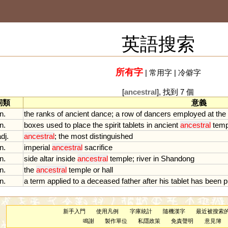
英語搜索
所有字
|
常用字
|
冷僻字
[
ancestral
], 找到 7 個
詞類
意義
n.
the
ranks
of
ancient
dance
;
a
row
of
dancers
employed
at
the
n.
boxes
used
to
place
the
spirit
tablets
in
ancient
ancestral
temp
dj.
ancestral
;
the
most
distinguished
n.
imperial
ancestral
sacrifice
n.
side
altar
inside
ancestral
temple
;
river
in
Shandong
n.
the
ancestral
temple
or
hall
n.
a
term
applied
to
a
deceased
father
after
his
tablet
has
been
p
新手入門
使用凡例
字庫統計
隨機漢字
最近被搜索
鳴謝
製作單位
私隱政策
免責聲明
意見簿