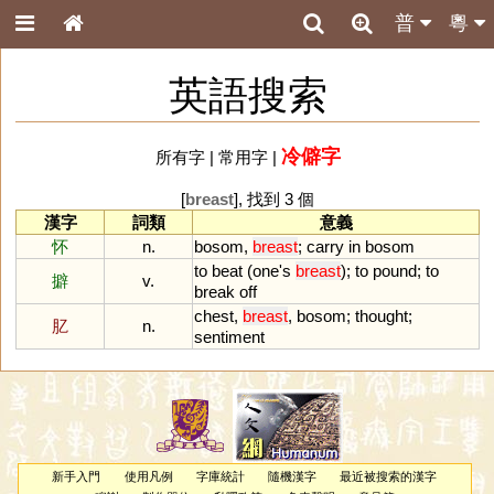
普
粵
英語搜索
冷僻字
所有字
|
常用字
|
[
breast
], 找到 3 個
漢字
詞類
意義
怀
n.
bosom
,
breast
;
carry
in
bosom
to
beat
(
one
'
s
breast
);
to
pound
;
to
擗
v.
break
off
chest
,
breast
,
bosom
;
thought
;
肊
n.
sentiment
新手入門
使用凡例
字庫統計
隨機漢字
最近被搜索的漢字