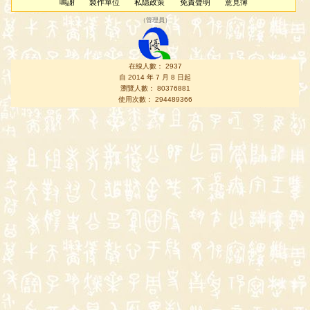
鳴謝
製作單位
私隱政策
免責聲明
意見簿
（
管理員
）
在線人數： 2937
自 2014 年 7 月 8 日起
瀏覽人數： 80376881
使用次數： 294489366