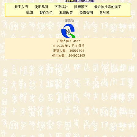
新手入門
使用凡例
字庫統計
隨機漢字
最近被搜索的漢字
鳴謝
製作單位
私隱政策
免責聲明
意見簿
（
管理員
）
在線人數： 3566
自 2014 年 7 月 8 日起
瀏覽人數： 80596794
使用次數： 294956295