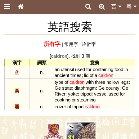
普
粵
英語搜索
所有字
|
常用字
|
冷僻字
[
caldron
], 找到 3 個
漢字
詞類
意義
an
utensil
used
for
containing
food
in
盦
n.
ancient
times
;
lid
of
a
caldron
type
of
caldron
with
three
hollow
legs
;
Ge
state
;
diaphragm
;
Ge
county
;
Ge
鬲
n.
River
;
yoke
;
tripod
;
vessel
used
for
cooking
or
steaming
鼏
n.
cover
of
tripod
caldron