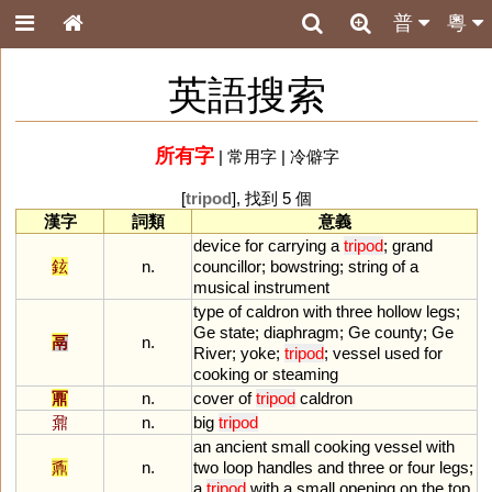
普
粵
英語搜索
所有字
|
常用字
|
冷僻字
[
tripod
], 找到 5 個
漢字
詞類
意義
device
for
carrying
a
tripod
;
grand
鉉
n.
councillor
;
bowstring
;
string
of
a
musical
instrument
type
of
caldron
with
three
hollow
legs
;
Ge
state
;
diaphragm
;
Ge
county
;
Ge
鬲
n.
River
;
yoke
;
tripod
;
vessel
used
for
cooking
or
steaming
鼏
n.
cover
of
tripod
caldron
鼐
n.
big
tripod
an
ancient
small
cooking
vessel
with
鼒
n.
two
loop
handles
and
three
or
four
legs
;
a
tripod
with
a
small
opening
on
the
top