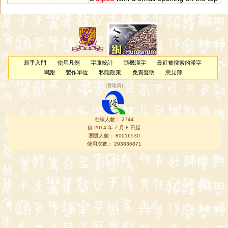
新手入門
使用凡例
字庫統計
隨機漢字
最近被搜索的漢字
鳴謝
製作單位
私隱政策
免責聲明
意見簿
（
管理員
）
在線人數： 2744
自 2014 年 7 月 8 日起
瀏覽人數： 80016530
使用次數： 293836871