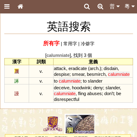
普
粵
英語搜索
所有字
|
常用字
|
冷僻字
[
calumniate
], 找到 3 個
漢字
詞類
意義
attack
,
eradicate
(
arch
.);
disdain
,
蔑
v.
despise
;
smear
,
besmirch
,
calumniate
諑
v.
to
calumniate
;
to
slander
deceive
,
hoodwink
;
deny
;
slander
,
謾
v.
calumniate
,
fling
abuses
;
don
’
t
;
be
disrespectful