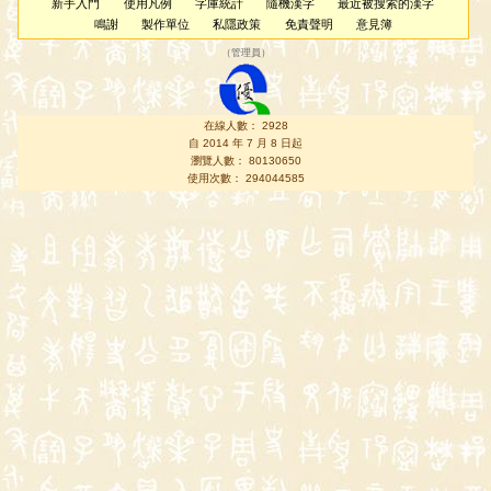
新手入門
使用凡例
字庫統計
隨機漢字
最近被搜索的漢字
鳴謝
製作單位
私隱政策
免責聲明
意見簿
（
管理員
）
在線人數： 2928
自 2014 年 7 月 8 日起
瀏覽人數： 80130650
使用次數： 294044585