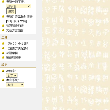
粵語分類字表:
粵語注音系統對照表
[
聲母
|
韻母
|
聲調
]
普通話音節表
其他方言讀音
工具
《說文》全文索引
《讀史方輿紀要》
成語彙輯
繁簡對照表
設定
冷僻字:
粵音系統: