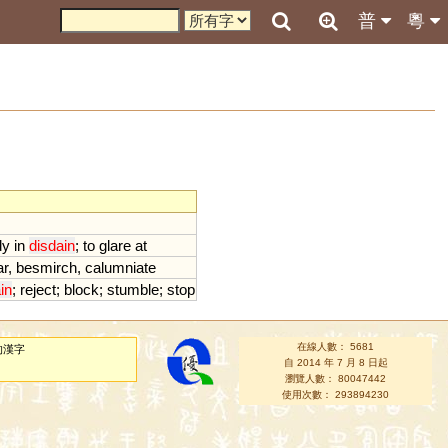
普
粵
dy
in
disdain
;
to
glare
at
r
,
besmirch
,
calumniate
in
;
reject
;
block
;
stumble
;
stop
在線人數： 5681
的漢字
自 2014 年 7 月 8 日起
瀏覽人數： 80047442
使用次數： 293894230