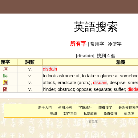
英語搜索
所有字
|
常用字
|
冷僻字
[
disdain
], 找到 4 個
漢字
詞類
意義
屑
v.
disdain
睥
v.
to
look
askance
at
,
to
take
a
glance
at
somebo
蔑
v.
attack
,
eradicate
(
arch
.);
disdain
,
despise
;
smea
阻
v.
hinder
;
obstruct
;
oppose
;
separate
;
suffer
;
disda
新手入門
使用凡例
字庫統計
隨機漢字
最近被搜索
鳴謝
製作單位
私隱政策
免責聲明
意見簿
（
管理員
）