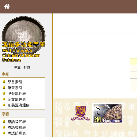
中文
ENG
字形
部首索引
筆畫索引
甲骨部件表
金文部件表
形義源流通解
字音
粵語音節表
粵語聲母表
粵語韻母表