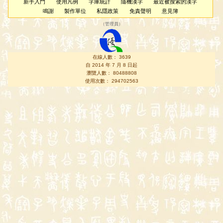
新手入門
使用凡例
字庫統計
隨機漢字
最近被搜索的漢字
鳴謝
製作單位
私隱政策
免責聲明
意見簿
（
管理員
）
在線人數： 3639
自 2014 年 7 月 8 日起
瀏覽人數： 80488808
使用次數： 294702563