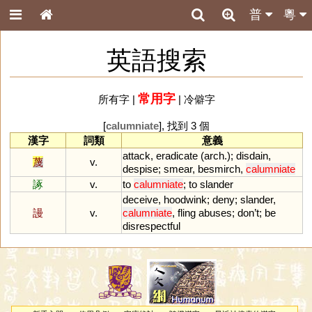
普
粵
英語搜索
常用字
所有字
|
|
冷僻字
[
calumniate
], 找到 3 個
漢字
詞類
意義
attack
,
eradicate
(
arch
.);
disdain
,
蔑
v.
despise
;
smear
,
besmirch
,
calumniate
諑
v.
to
calumniate
;
to
slander
deceive
,
hoodwink
;
deny
;
slander
,
謾
v.
calumniate
,
fling
abuses
;
don
’
t
;
be
disrespectful