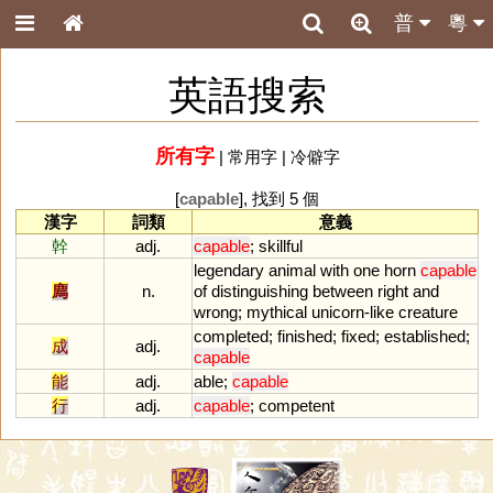
普
粵
英語搜索
所有字
|
常用字
|
冷僻字
[
capable
], 找到 5 個
漢字
詞類
意義
幹
adj.
capable
;
skillful
legendary
animal
with
one
horn
capable
廌
n.
of
distinguishing
between
right
and
wrong
;
mythical
unicorn
-
like
creature
completed
;
finished
;
fixed
;
established
;
成
adj.
capable
能
adj.
able
;
capable
行
adj.
capable
;
competent