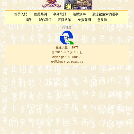
新手入門
使用凡例
字庫統計
隨機漢字
最近被搜索的漢字
鳴謝
製作單位
私隱政策
免責聲明
意見簿
（
管理員
）
在線人數： 2977
自 2014 年 7 月 8 日起
瀏覽人數： 80130522
使用次數： 294044331