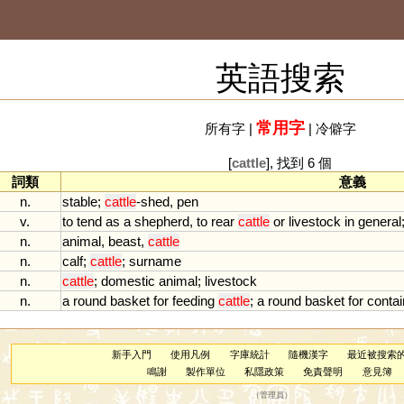
英語搜索
常用字
所有字
|
|
冷僻字
[
cattle
], 找到 6 個
詞類
意義
n.
stable
;
cattle
-
shed
,
pen
v.
to
tend
as
a
shepherd
,
to
rear
cattle
or
livestock
in
general
n.
animal
,
beast
,
cattle
n.
calf
;
cattle
;
surname
n.
cattle
;
domestic
animal
;
livestock
n.
a
round
basket
for
feeding
cattle
;
a
round
basket
for
contai
新手入門
使用凡例
字庫統計
隨機漢字
最近被搜索
鳴謝
製作單位
私隱政策
免責聲明
意見簿
（
管理員
）