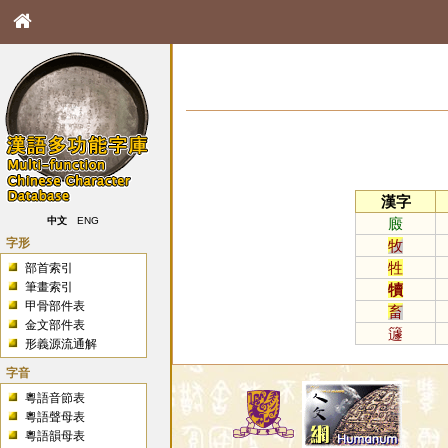
漢字
廄
中文
ENG
字形
牧
牲
部首索引
筆畫索引
犢
甲骨部件表
畜
金文部件表
籧
形義源流通解
字音
粵語音節表
粵語聲母表
粵語韻母表