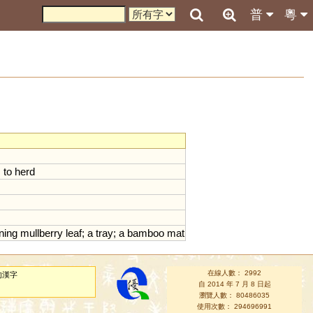
普
粵
;
to
herd
ning
mullberry
leaf
;
a
tray
;
a
bamboo
mat
在線人數： 2992
的漢字
自 2014 年 7 月 8 日起
瀏覽人數： 80486035
使用次數： 294696991