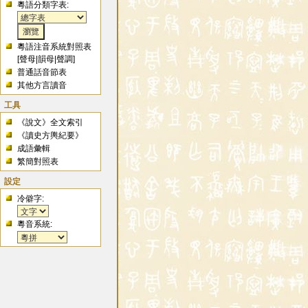
粵語分類字表:
粵語注音系統對照表
[
聲母
|
韻母
|
聲調
]
普通話音節表
其他方言讀音
工具
《說文》全文索引
《讀史方輿紀要》
成語彙輯
繁簡對照表
設定
冷僻字:
粵音系統: