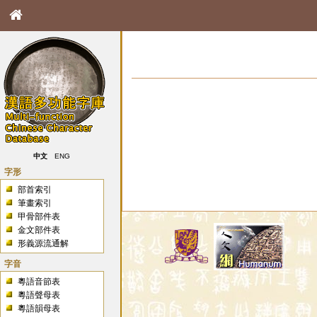
中文
ENG
字形
部首索引
筆畫索引
甲骨部件表
金文部件表
形義源流通解
字音
粵語音節表
粵語聲母表
粵語韻母表