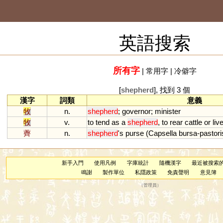
英語搜索
所有字
|
常用字
|
冷僻字
[
shepherd
], 找到 3 個
漢字
詞類
意義
牧
n.
shepherd
;
governor
;
minister
牧
v.
to
tend
as
a
shepherd
,
to
rear
cattle
or
liv
薺
n.
shepherd
'
s
purse
(
Capsella
bursa
-
pastori
新手入門
使用凡例
字庫統計
隨機漢字
最近被搜索
鳴謝
製作單位
私隱政策
免責聲明
意見簿
（
管理員
）