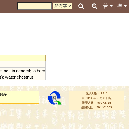
普
粵
estock
in
general
;
to
herd
s
);
water
chestnut
在線人數： 3712
的漢字
自 2014 年 7 月 8 日起
瀏覽人數： 80372715
使用次數： 294481555