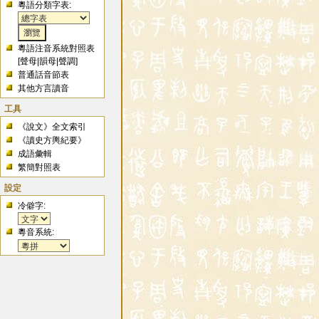
粵語分類字表:
粵語注音系統對照表
[
聲母
|
韻母
|
聲調
]
普通話音節表
其他方言讀音
工具
《說文》全文索引
《讀史方輿紀要》
成語彙輯
繁簡對照表
設定
冷僻字:
粵音系統: