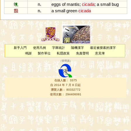
蟭
n.
eggs
of
mantis
;
cicada
;
a
small
bug
蠽
n.
a
small
green
cicada
新手入門
使用凡例
字庫統計
隨機漢字
最近被搜索的漢字
鳴謝
製作單位
私隱政策
免責聲明
意見簿
（
管理員
）
在線人數： 3375
自 2014 年 7 月 8 日起
瀏覽人數： 80332772
使用次數： 294406091