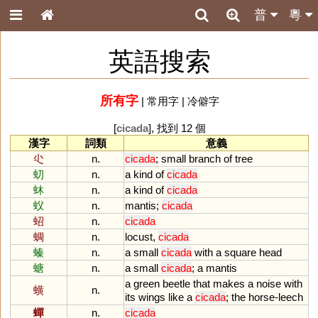
普
粵
英語搜索
所有字
|
常用字
|
冷僻字
[
cicada
], 找到 12 個
漢字
詞類
意義
尐
n.
cicada
;
small
branch
of
tree
虭
n.
a
kind
of
cicada
蚞
n.
a
kind
of
cicada
蚥
n.
mantis
;
cicada
蛁
n.
cicada
蜩
n.
locust
,
cicada
螓
n.
a
small
cicada
with
a
square
head
螗
n.
a
small
cicada
;
a
mantis
a
green
beetle
that
makes
a
noise
with
蟥
n.
its
wings
like
a
cicada
;
the
horse
-
leech
蟬
n.
cicada