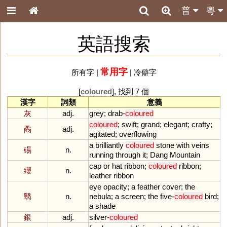
普
粵
英語搜索
常用字
所有字
|
|
冷僻字
[
coloured
], 找到 7 個
漢字
詞類
意義
灰
adj.
grey
;
drab
-
coloured
coloured
;
swift
;
grand
;
elegant
;
crafty
;
矞
adj.
agitated
;
overflowing
a
brilliantly
coloured
stone
with
veins
碭
n.
running
through
it
;
Dang
Mountain
cap
or
hat
ribbon
;
coloured
ribbon
;
纓
n.
leather
ribbon
eye
opacity
;
a
feather
cover
;
the
翳
n.
nebula
;
a
screen
;
the
five
-
coloured
bird
;
a
shade
銀
adj.
silver
-
coloured