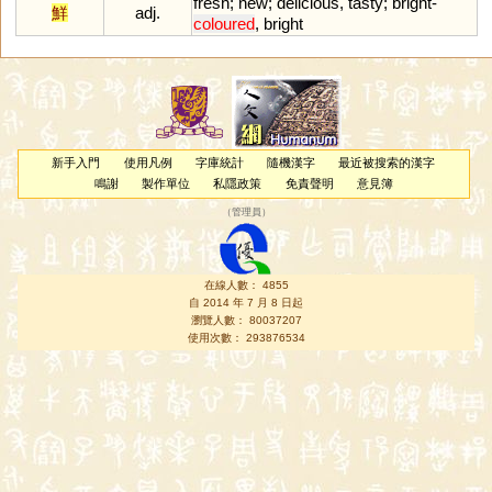
fresh
;
new
;
delicious
,
tasty
;
bright
-
鮮
adj.
coloured
,
bright
新手入門
使用凡例
字庫統計
隨機漢字
最近被搜索的漢字
鳴謝
製作單位
私隱政策
免責聲明
意見簿
（
管理員
）
在線人數： 4855
自 2014 年 7 月 8 日起
瀏覽人數： 80037207
使用次數： 293876534