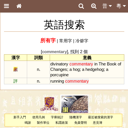
普
粵
英語搜索
所有字
|
常用字
|
冷僻字
[
commentary
], 找到 2 個
漢字
詞類
意義
divinatory
commentary
in
The
Book
of
彖
n.
Changes
;
a
hog
;
a
hedgehog
;
a
porcupine
評
n.
running
commentary
新手入門
使用凡例
字庫統計
隨機漢字
最近被搜索的漢字
鳴謝
製作單位
私隱政策
免責聲明
意見簿