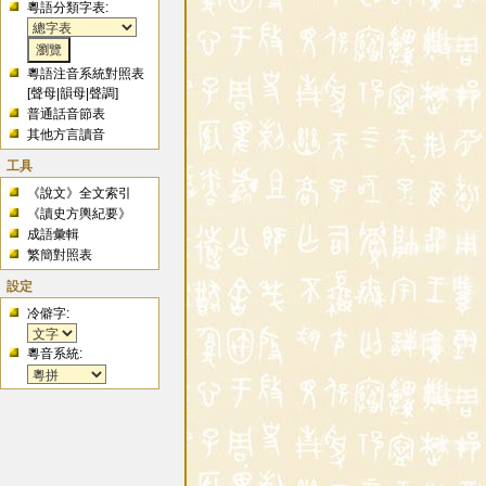
粵語分類字表:
粵語注音系統對照表
[
聲母
|
韻母
|
聲調
]
普通話音節表
其他方言讀音
工具
《說文》全文索引
《讀史方輿紀要》
成語彙輯
繁簡對照表
設定
冷僻字:
粵音系統: