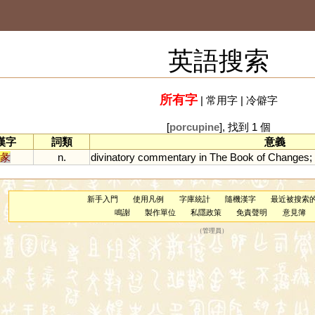
英語搜索
所有字
|
常用字
|
冷僻字
[
porcupine
], 找到 1 個
漢字
詞類
意義
彖
n.
divinatory
commentary
in
The
Book
of
Changes
;
新手入門
使用凡例
字庫統計
隨機漢字
最近被搜索
鳴謝
製作單位
私隱政策
免責聲明
意見簿
（
管理員
）