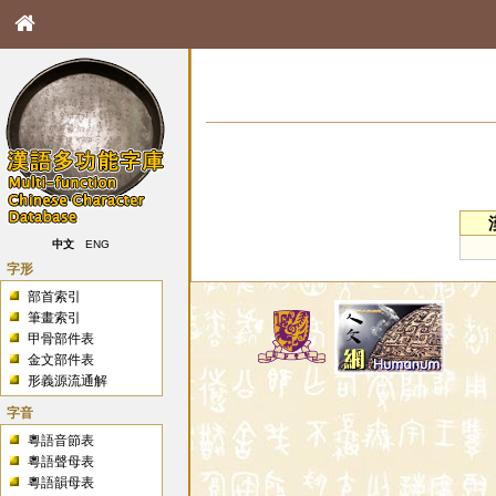
中文
ENG
字形
部首索引
筆畫索引
甲骨部件表
金文部件表
形義源流通解
字音
粵語音節表
粵語聲母表
粵語韻母表