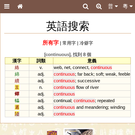
普
粵
英語搜索
所有字
|
常用字
|
冷僻字
[
continuous
], 找到 8 個
漢字
詞類
意義
絡
v.
web
,
net
,
connect
,
continuous
綿
adj.
continuous
;
far
back
;
soft
;
weak
,
feeble
續
adj.
continuous
;
successive
羕
n.
continuous
flow
of
river
蟬
adj.
continuous
轠
adj.
continual
;
continuous
;
repeated
邐
adj.
continuous
and
meandering
;
winding
陸
adj.
continuous