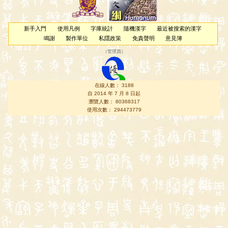
新手入門
使用凡例
字庫統計
隨機漢字
最近被搜索的漢字
鳴謝
製作單位
私隱政策
免責聲明
意見簿
（
管理員
）
在線人數： 3188
自 2014 年 7 月 8 日起
瀏覽人數： 80368317
使用次數： 294473779