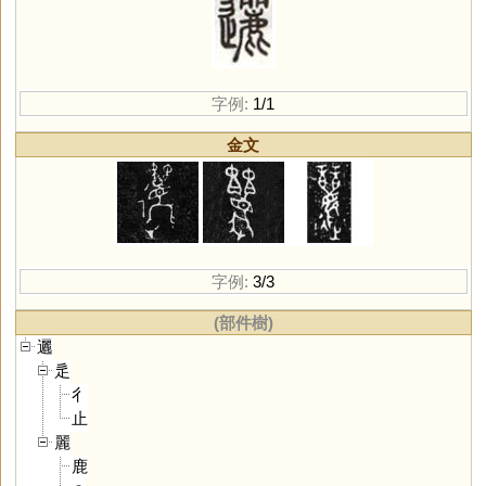
字例:
1/1
金文
字例:
3/3
(部件樹)
邐
辵
彳
止
麗
鹿