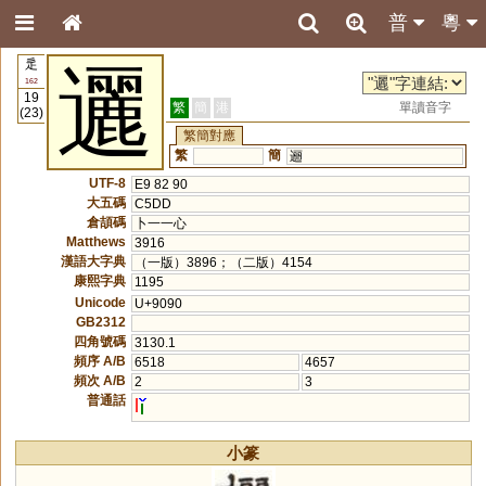
普
粵
辵
邐
162
19
繁
簡
港
單讀音字
(23)
繁簡對應
繁
簡
逦
UTF-8
E9 82 90
大五碼
C5DD
倉頡碼
卜一一心
Matthews
3916
漢語大字典
（一版）3896；（二版）4154
康熙字典
1195
Unicode
U+9090
GB2312
四角號碼
3130.1
頻序 A/B
6518
4657
頻次 A/B
2
3
普通話
l
小篆