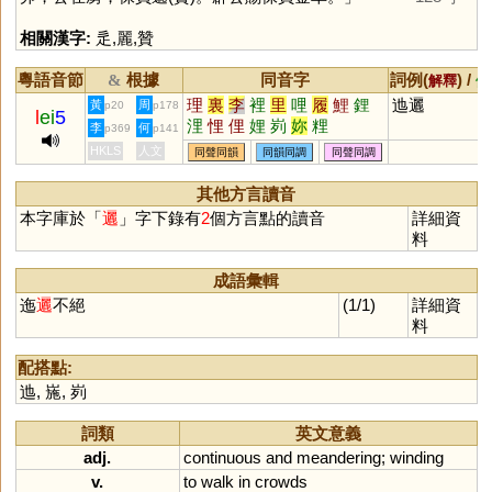
相關漢字:
辵
,
麗
,
贊
粵語音節
根據
同音字
詞例(
) /
&
解釋
備
理
裏
李
裡
里
哩
履
鯉
鋰
迆邐
黃
周
p20
p178
l
ei
5
浬
悝
俚
娌
峛
妳
粴
李
何
p369
p141
HKLS
人文
同聲同韻
同韻同調
同聲同調
其他方言讀音
本字庫於「
邐
」字下錄有
2
個方言點的讀音
詳細資
料
成語彙輯
迤
邐
不絕
(1/1)
詳細資
料
配搭點:
迆
,
崺
,
峛
詞類
英文意義
adj.
continuous
and
meandering
;
winding
v.
to
walk
in
crowds