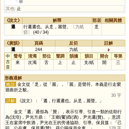
◎
其他:
止
《說文》
解釋
部居
相關異體
邐
行邐邐也。从辵，麗聲。
〔力紙
辵
切〕
(40 / 34)
《廣韻》
頁碼
反切
註解
邐
244
力紙
中
聲母
清濁
部位
聲調
韻攝
韻目
開合
等第
古
來
次濁
舌
上
止
支
/
紙
開
三
音
形義通解
略說:
金文從「
辵
」從「
麗
」，「
麗
」是聲符。本義是行走縈
迴曲折之貌。
30 字
詳解:
《說文》：「邐，行邐邐也。从辵，麗聲。」
金文「
邐
」通假為「
贊
」，表示引導、引進一類的佐助行
為(沈培)，尹光方鼎：「王鄉(饗)酉(酒)，尹光邐(贊)。」意謂
王在宴席中飲酒，尹光在王的旁邊協助、引導。保員簋：「己
卯，公在虜，保員邐(贊)。辟公賜保員金車。」
128 字