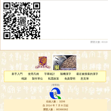
瀏覽次數: 8319
新手入門
使用凡例
字庫統計
隨機漢字
最近被搜索的漢字
鳴謝
製作單位
私隱政策
免責聲明
意見簿
（
管理員
）
在線人數： 3206
自 2014 年 7 月 8 日起
瀏覽人數： 80368362