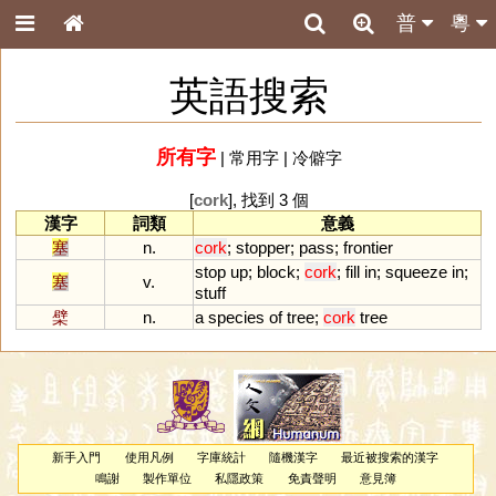
普
粵
英語搜索
所有字
|
常用字
|
冷僻字
[
cork
], 找到 3 個
漢字
詞類
意義
塞
n.
cork
;
stopper
;
pass
;
frontier
stop
up
;
block
;
cork
;
fill
in
;
squeeze
in
;
塞
v.
stuff
檗
n.
a
species
of
tree
;
cork
tree
新手入門
使用凡例
字庫統計
隨機漢字
最近被搜索的漢字
鳴謝
製作單位
私隱政策
免責聲明
意見簿