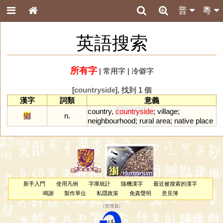
普
粵
英語搜索
所有字
|
常用字
|
冷僻字
[
countryside
], 找到 1 個
漢字
詞類
意義
country
,
countryside
;
village
;
鄉
n.
neighbourhood
;
rural
area
;
native
place
新手入門
使用凡例
字庫統計
隨機漢字
最近被搜索的漢字
鳴謝
製作單位
私隱政策
免責聲明
意見簿
（
管理員
）