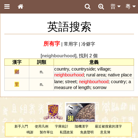
普
粵
英語搜索
所有字
|
常用字
|
冷僻字
[
neighbourhood
], 找到 2 個
漢字
詞類
意義
country
,
countryside
;
village
;
鄉
n.
neighbourhood
;
rural
area
;
native
place
lane
;
street
;
neighbourhood
;
country
;
a
里
n.
measure
of
length
;
sorrow
新手入門
使用凡例
字庫統計
隨機漢字
最近被搜索的漢字
鳴謝
製作單位
私隱政策
免責聲明
意見簿