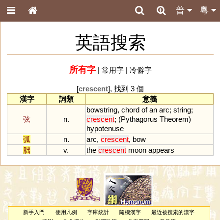
普
粵
英語搜索
所有字
|
常用字
|
冷僻字
[
crescent
], 找到 3 個
漢字
詞類
意義
bowstring
,
chord
of
an
arc
;
string
;
弦
n.
crescent
; (
Pythagorus
Theorem
)
hypotenuse
弧
n.
arc
,
crescent
,
bow
朏
v.
the
crescent
moon
appears
新手入門
使用凡例
字庫統計
隨機漢字
最近被搜索的漢字