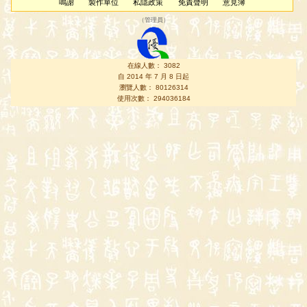
鳴謝
製作單位
私隱政策
免責聲明
意見簿
（
管理員
）
在線人數： 3082
自 2014 年 7 月 8 日起
瀏覽人數： 80126314
使用次數： 294036184