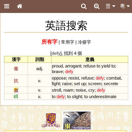
普
粵
英語搜索
所有字
|
常用字
|
冷僻字
[
defy
], 找到 4 個
漢字
詞類
意義
proud
,
arrogant
;
refuse
to
yield
to
;
傲
adj.
brave
;
defy
oppose
;
resist
,
refuse
;
defy
;
combat
,
抗
v.
fight
;
raise
;
set
up
;
screen
;
secrete
敖
v.
stroll
,
roam
;
noise
,
cry
;
defy
眲
v.
to
defy
;
to
slight
;
to
underestimate