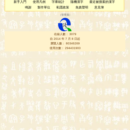
新手入門
使用凡例
字庫統計
隨機漢字
最近被搜索的漢字
鳴謝
製作單位
私隱政策
免責聲明
意見簿
（
管理員
）
在線人數： 3079
自 2014 年 7 月 8 日起
瀏覽人數： 80346269
使用次數： 294431903