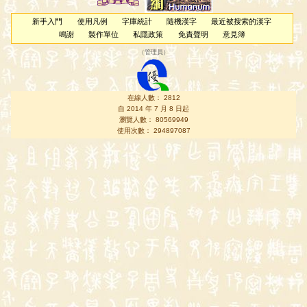
新手入門
使用凡例
字庫統計
隨機漢字
最近被搜索的漢字
鳴謝
製作單位
私隱政策
免責聲明
意見簿
（
管理員
）
在線人數： 2812
自 2014 年 7 月 8 日起
瀏覽人數： 80569949
使用次數： 294897087