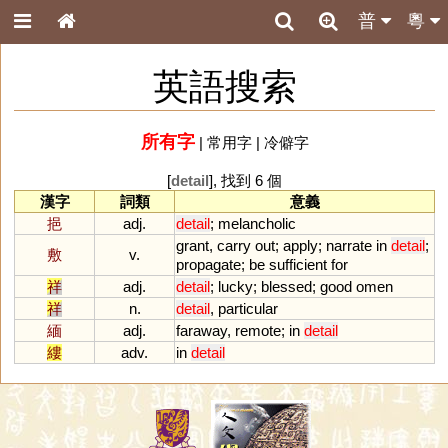
普
粵
英語搜索
所有字
|
常用字
|
冷僻字
[
detail
], 找到 6 個
漢字
詞類
意義
挹
adj.
detail
;
melancholic
grant
,
carry
out
;
apply
;
narrate
in
detail
;
敷
v.
propagate
;
be
sufficient
for
祥
adj.
detail
;
lucky
;
blessed
;
good
omen
祥
n.
detail
,
particular
緬
adj.
faraway
,
remote
;
in
detail
縷
adv.
in
detail