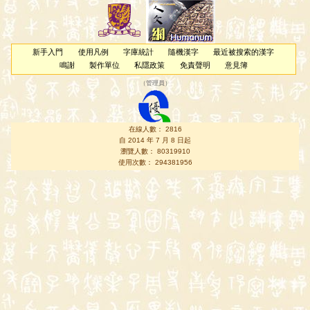
新手入門
使用凡例
字庫統計
隨機漢字
最近被搜索的漢字
鳴謝
製作單位
私隱政策
免責聲明
意見簿
（
管理員
）
在線人數： 2816
自 2014 年 7 月 8 日起
瀏覽人數： 80319910
使用次數： 294381956