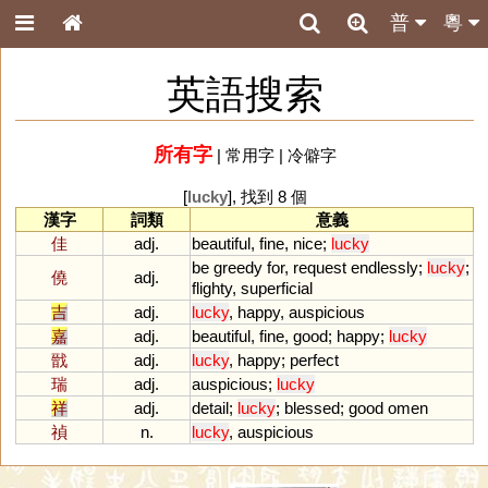
普
粵
英語搜索
所有字
|
常用字
|
冷僻字
[
lucky
], 找到 8 個
漢字
詞類
意義
佳
adj.
beautiful
,
fine
,
nice
;
lucky
be
greedy
for
,
request
endlessly
;
lucky
;
僥
adj.
flighty
,
superficial
吉
adj.
lucky
,
happy
,
auspicious
嘉
adj.
beautiful
,
fine
,
good
;
happy
;
lucky
戩
adj.
lucky
,
happy
;
perfect
瑞
adj.
auspicious
;
lucky
祥
adj.
detail
;
lucky
;
blessed
;
good
omen
禎
n.
lucky
,
auspicious