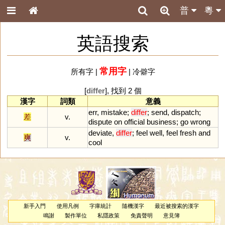
普
粵
英語搜索
常用字
所有字
|
|
冷僻字
[
differ
], 找到 2 個
漢字
詞類
意義
err
,
mistake
;
differ
;
send
,
dispatch
;
差
v.
dispute
on
official
business
;
go
wrong
deviate
,
differ
;
feel
well
,
feel
fresh
and
爽
v.
cool
新手入門
使用凡例
字庫統計
隨機漢字
最近被搜索的漢字
鳴謝
製作單位
私隱政策
免責聲明
意見簿