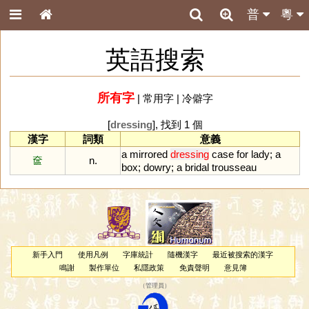
普
粵
英語搜索
所有字
|
常用字
|
冷僻字
[
dressing
], 找到 1 個
漢字
詞類
意義
a
mirrored
dressing
case
for
lady
;
a
奩
n.
box
;
dowry
;
a
bridal
trousseau
新手入門
使用凡例
字庫統計
隨機漢字
最近被搜索的漢字
鳴謝
製作單位
私隱政策
免責聲明
意見簿
（
管理員
）