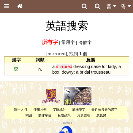
普
粵
英語搜索
所有字
|
常用字
|
冷僻字
[
mirrored
], 找到 1 個
漢字
詞類
意義
a
mirrored
dressing
case
for
lady
;
a
奩
n.
box
;
dowry
;
a
bridal
trousseau
新手入門
使用凡例
字庫統計
隨機漢字
最近被搜索的漢字
鳴謝
製作單位
私隱政策
免責聲明
意見簿
（
管理員
）