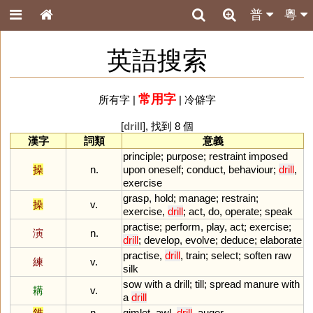
普
粵
英語搜索
常用字
所有字
|
|
冷僻字
[
drill
], 找到 8 個
漢字
詞類
意義
principle
;
purpose
;
restraint
imposed
操
n.
upon
oneself
;
conduct
,
behaviour
;
drill
,
exercise
grasp
,
hold
;
manage
;
restrain
;
操
v.
exercise
,
drill
;
act
,
do
,
operate
;
speak
practise
;
perform
,
play
,
act
;
exercise
;
演
n.
drill
;
develop
,
evolve
;
deduce
;
elaborate
practise
,
drill
,
train
;
select
;
soften
raw
練
v.
silk
sow
with
a
drill
;
till
;
spread
manure
with
耩
v.
a
drill
錐
n.
gimlet
,
awl
,
drill
,
auger