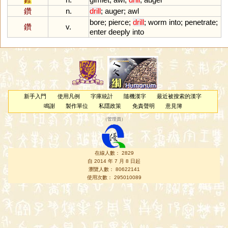
鑽
n.
drill
;
auger
;
awl
bore
;
pierce
;
drill
;
worm
into
;
penetrate
;
鑽
v.
enter
deeply
into
新手入門
使用凡例
字庫統計
隨機漢字
最近被搜索的漢字
鳴謝
製作單位
私隱政策
免責聲明
意見簿
（
管理員
）
在線人數： 2829
自 2014 年 7 月 8 日起
瀏覽人數： 80622141
使用次數： 295010089