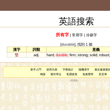
英語搜索
所有字
|
常用字
|
冷僻字
[
durable
], 找到 1 個
漢字
詞類
意義
堅
adj.
hard
;
durable
;
firm
;
strong
;
solid
;
robust
新手入門
使用凡例
字庫統計
隨機漢字
最近被搜索
鳴謝
製作單位
私隱政策
免責聲明
意見簿
（
管理員
）