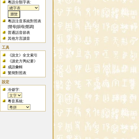
粵語分類字表:
粵語注音系統對照表
[
聲母
|
韻母
|
聲調
]
普通話音節表
其他方言讀音
工具
《說文》全文索引
《讀史方輿紀要》
成語彙輯
繁簡對照表
設定
冷僻字:
粵音系統: