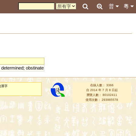
普
粵
;
determined
;
obstinate
在線人數： 3366
的漢字
自 2014 年 7 月 8 日起
瀏覽人數： 80102411
使用次數： 293985578