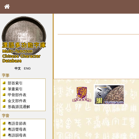
中文
ENG
字形
部首索引
筆畫索引
甲骨部件表
金文部件表
形義源流通解
字音
粵語音節表
粵語聲母表
粵語韻母表