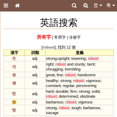
普
粵
英語搜索
所有字
|
常用字
|
冷僻字
[
robust
], 找到 12 個
漢字
詞類
意義
仡
adj.
strong
;
upright
;
towering
;
robust
right
;
robust
and
sturdy
;
bent
;
佶
adj.
shrugging
;
trembling
俊
adj.
great
,
fine
;
robust
;
handsome
healthy
;
strong
;
robust
;
vigorous
;
健
adj.
constant
,
regular
,
persevering
hard
;
durable
;
firm
;
strong
;
solid
;
堅
adj.
robust
;
determined
;
obstinate
敃
adj.
barbarous
;
robust
;
vigorous
strong
,
robust
,
tough
;
barbarous
,
暋
adj.
savage