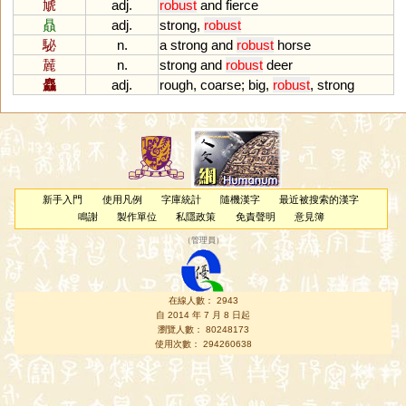
虓
adj.
robust
and
fierce
贔
adj.
strong
,
robust
駜
n.
a
strong
and
robust
horse
麉
n.
strong
and
robust
deer
麤
adj.
rough
,
coarse
;
big
,
robust
,
strong
新手入門
使用凡例
字庫統計
隨機漢字
最近被搜索的漢字
鳴謝
製作單位
私隱政策
免責聲明
意見簿
（
管理員
）
在線人數： 2943
自 2014 年 7 月 8 日起
瀏覽人數： 80248173
使用次數： 294260638