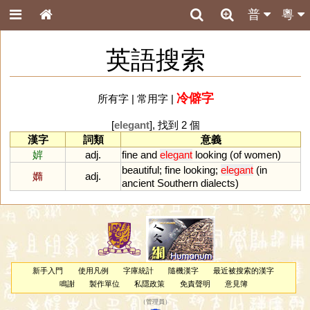
普
粵
英語搜索
冷僻字
所有字
|
常用字
|
[
elegant
], 找到 2 個
漢字
詞類
意義
婩
adj.
fine
and
elegant
looking
(
of
women
)
beautiful
;
fine
looking
;
elegant
(
in
嫷
adj.
ancient
Southern
dialects
)
新手入門
使用凡例
字庫統計
隨機漢字
最近被搜索的漢字
鳴謝
製作單位
私隱政策
免責聲明
意見簿
（
管理員
）