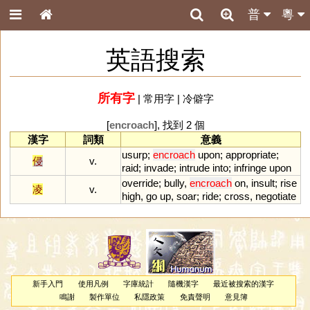
普
粵
英語搜索
所有字
|
常用字
|
冷僻字
[
encroach
], 找到 2 個
漢字
詞類
意義
usurp
;
encroach
upon
;
appropriate
;
侵
v.
raid
;
invade
;
intrude
into
;
infringe
upon
override
;
bully
,
encroach
on
,
insult
;
rise
凌
v.
high
,
go
up
,
soar
;
ride
;
cross
,
negotiate
新手入門
使用凡例
字庫統計
隨機漢字
最近被搜索的漢字
鳴謝
製作單位
私隱政策
免責聲明
意見簿